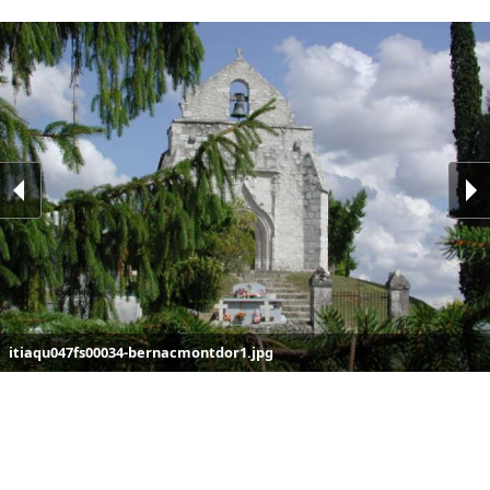
itiaqu047fs00034-bernacmontdor1.jpg