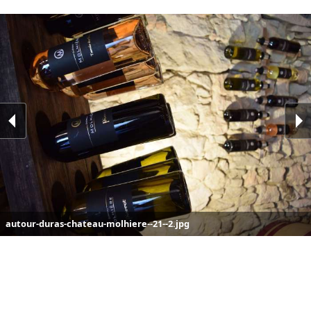
autour-duras-chateau-molhiere--21--2.jpg