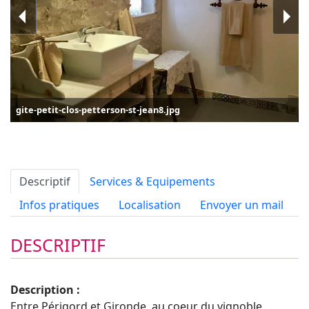
gite-petit-clos-petterson-st-jean8.jpg
Descriptif
Services & Equipements
Infos pratiques
Localisation
Envoyer un mail
DESCRIPTIF
Description :
Entre Périgord et Gironde, au coeur du vignoble,