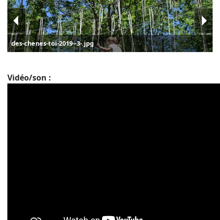
des-chenes-toi-2019--3-.jpg
Vidéo/son :