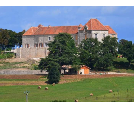
1080-loubesbernacchateautheobon--itiaqui-.jpg