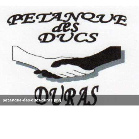
petanque-des-ducs-duras.png