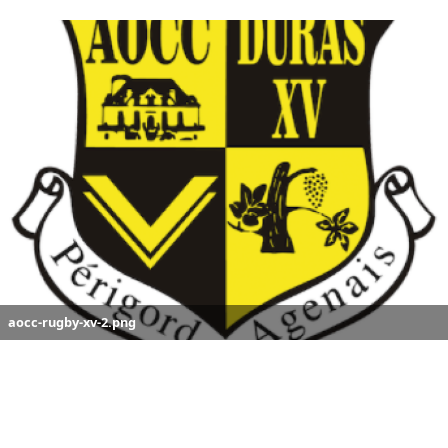
aocc-rugby-xv-2.png